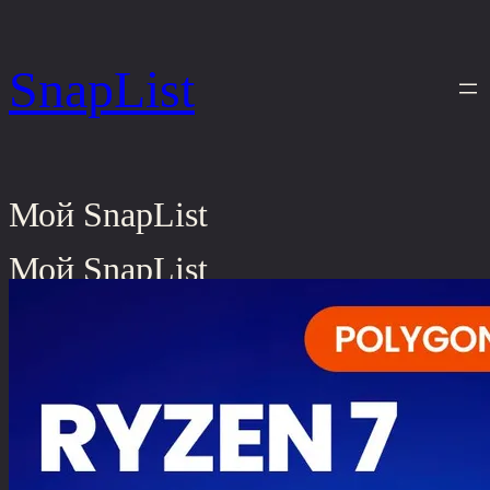
Перейти
к
SnapList
содержимому
Мой SnapList
Мой SnapList