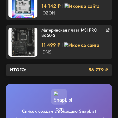
14 142 ₽
OZON
Материнская плата MSI PRO
B650-S
11 499 ₽
DNS
ИТОГО:
56 779 ₽
Список создан с помощью
SnapList