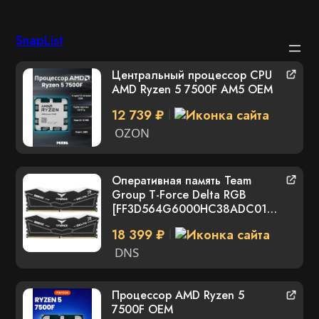
Перейти
SnapList
к
Центральный процессор CPU
содержимому
AMD Ryzen 5 7500F AM5 OEM
12 739 ₽
OZON
Оперативная память Team
Group T-Force Delta RGB
[FF3D564G6000HC38ADC01]
64 ГБОперативная память
18 399 ₽
Team Group T-Force Delta RGB
[FF3D564G6000HC38ADC01]
DNS
64 ГБОперативная память
Team Group T-Force Delta RGB
[FF3D564G6000HC38ADC01]
Процессор AMD Ryzen 5
64 ГБ
7500F OEM