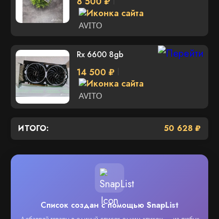
8 500 ₽
AVITO
Rx 6600 8gb
14 500 ₽
AVITO
ИТОГО:
50 628 ₽
Список создан с помощью
SnapList
Добавляй товары в единый список одним кликом — из любых