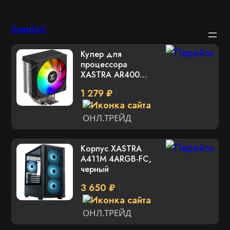
Перейти
SnapList
к
Кулер для
содержимому
процессора
XASTRA AR400
ARGB Basic (AR400-
1 279 ₽
XXAFPB-GL)
ОНЛ.ТРЕЙД
Корпус XASTRA
A411M 4ARGB-FC,
черный
3 650 ₽
ОНЛ.ТРЕЙД