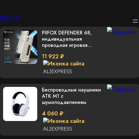
Перейти
SnapList
к
PIIFOX DEFENDER 68,
содержимому
индивидуальная
проводная игровая
клавиатура Jade Pro из
11 922 ₽
алюминиевого сплава
для киберспорта,
бесстрашная контрактная
ALIEXPRESS
RT, киберспортивная
клавиатура
Беспроводные наушники
ATK M1 с
шумоподавлением
4 060 ₽
ALIEXPRESS