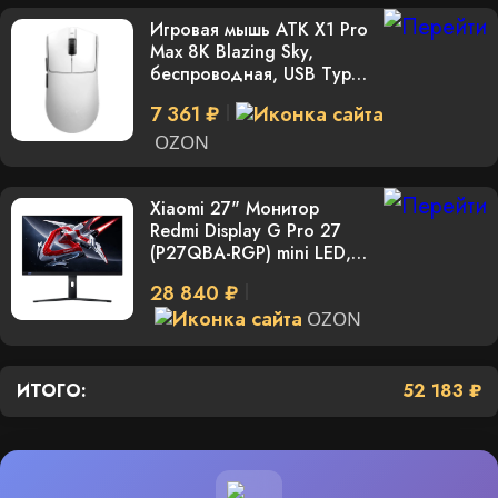
Игровая мышь АТК X1 Pro
Max 8K Blazing Sky,
беспроводная, USB Type-
C / 2.4 GHz / BT, белая
7 361 ₽
OZON
Xiaomi 27" Монитор
Redmi Display G Pro 27
(P27QBA-RGP) mini LED,
черный
28 840 ₽
OZON
ИТОГО:
52 183 ₽