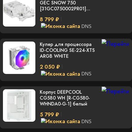
GEC SNOW 750
[31GC0750002PR01]
белый
8 799 ₽
DNS
Кулер для процессора
ID-COOLING SE-224-XTS
ARGB WHITE
2 050 ₽
DNS
Корпус DEEPCOOL
CG580 WH [R-CG580-
WHNDA0-G-1] белый
5 799 ₽
DNS