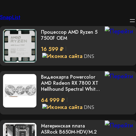
Перейти
SnapList
к
Процессор AMD Ryzen 5
содержимому
7500F OEM
16 599 ₽
DNS
Видеокарта Powercolor
AMD Radeon RX 7800 XT
Hellhound Spectral White
[RX 7800 XT 16G-
64 999 ₽
L/OC/WHITE]
DNS
Материнская плата
ASRock B650M-HDV/M.2