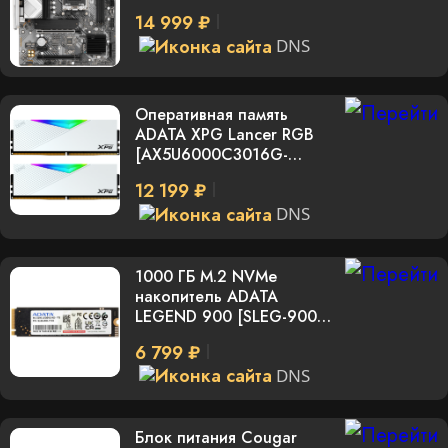
14 999 ₽
DNS
Оперативная память
ADATA XPG Lancer RGB
[AX5U6000C3016G-
DCLARWH] 32 ГБ
12 199 ₽
DNS
1000 ГБ M.2 NVMe
накопитель ADATA
LEGEND 900 [SLEG-900-
1TCS]
6 799 ₽
DNS
Блок питания Cougar