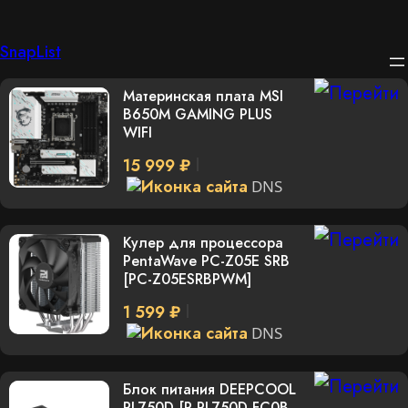
Перейти
SnapList
к
Материнская плата MSI
содержимому
B650M GAMING PLUS
WIFI
15 999 ₽
DNS
Кулер для процессора
PentaWave PC-Z05E SRB
[PC-Z05ESRBPWM]
1 599 ₽
DNS
Блок питания DEEPCOOL
PL750D [R-PL750D-FC0B-