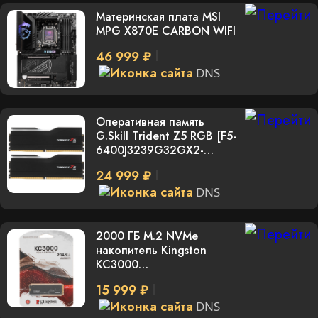
Материнская плата MSI
MPG X870E CARBON WIFI
46 999 ₽
DNS
Оперативная память
G.Skill Trident Z5 RGB [F5-
6400J3239G32GX2-
TZ5RK] 64 ГБ
24 999 ₽
DNS
2000 ГБ M.2 NVMe
накопитель Kingston
KC3000
[SKC3000D/2048G]
15 999 ₽
DNS