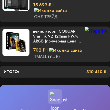
15 699 ₽
ОНЛ.ТРЕЙД
вентиляторы: COUGAR
Starlink V2 120mm PWM
ARGB (примерная цена за
1шт)
702 ₽
TMALL (¥→₽)
ИТОГО:
310 410 ₽