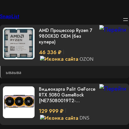
Перейти
SnapList
к
AMD Процессор Ryzen 7
содержимому
9800X3D OEM (без
кулера)
46 336 ₽
OZON
ываыва
Видеокарта Palit GeForce
RTX 5080 GameRock
[NE75080019T2-
GB2030G]
129 999 ₽
DNS