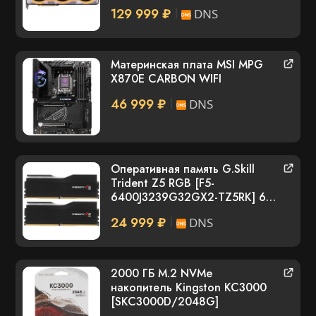
129 999 ₽
DNS
Материнская плата MSI MPG
X870E CARBON WIFI
46 999 ₽
DNS
Оперативная память G.Skill
Trident Z5 RGB [F5-
6400J3239G32GX2-TZ5RK] 64
ГБ
24 999 ₽
DNS
2000 ГБ M.2 NVMe
накопитель Kingston KC3000
[SKC3000D/2048G]