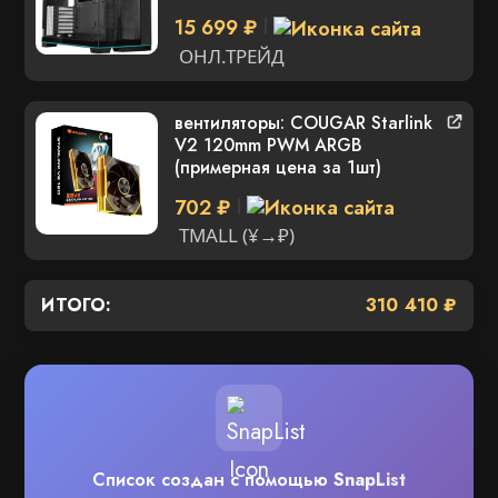
15 699 ₽
ОНЛ.ТРЕЙД
вентиляторы: COUGAR Starlink
V2 120mm PWM ARGB
(примерная цена за 1шт)
702 ₽
TMALL (¥→₽)
ИТОГО:
310 410 ₽
Список создан с помощью
SnapList