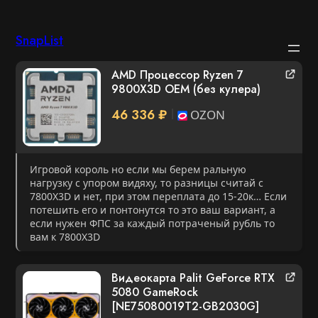
Перейти
SnapList
к
AMD Процессор Ryzen 7
содержимому
9800X3D OEM (без кулера)
46 336 ₽
OZON
Игровой король но если мы берем ральную
нагрузку с упором видяху, то разницы считай с
7800X3D и нет, при этом переплата до 15-20к… Если
потешить его и понтонутся то это ваш вариант, а
если нужен ФПС за каждый потраченый рубль то
вам к 7800X3D
Видеокарта Palit GeForce RTX
5080 GameRock
[NE75080019T2-GB2030G]